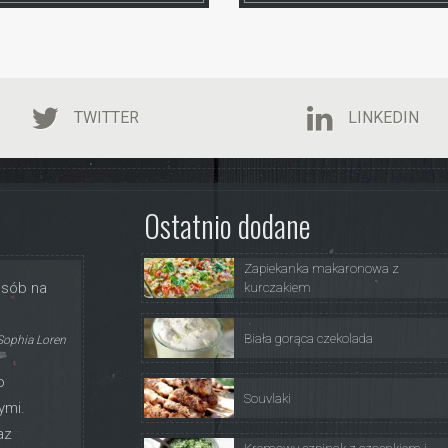
TWITTER
LINKEDIN
Ostatnio dodane
Zapiekanka makaronowa z
osób na
kurczakiem
Biała gorąca czekolada
Sophia Loren
o
Souvlaki
ymi.
az