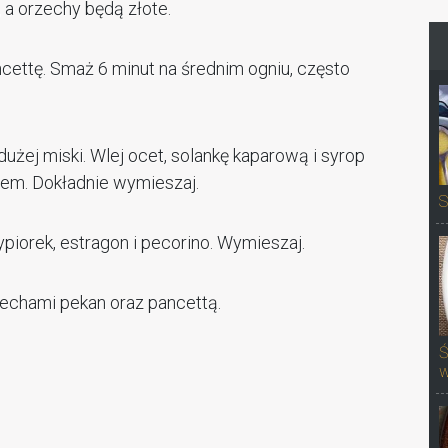
, a orzechy będą złote.
ncettę. Smaż 6 minut na średnim ogniu, często
dużej miski. Wlej ocet, solankę kaparową i syrop
em. Dokładnie wymieszaj.
S
zypiorek, estragon i pecorino. Wymieszaj.
rzechami pekan oraz pancettą.
Ś
w