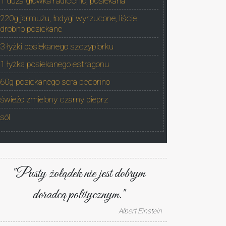
1 duża główka radicchio, posiekana
220g jarmużu, łodygi wyrzucone, liście
drobno posiekane
3 łyżki posiekanego szczypiorku
1 łyżka posiekanego estragonu
60g posiekanego sera pecorino
świeżo zmielony czarny pieprz
sól
"Pusty żołądek nie jest dobrym
doradcą politycznym."
Albert Einstein