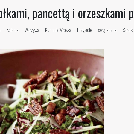
błkami, pancettą i orzeszkami 
e
Kolacje
Warzywa
Kuchnia Włoska
Przyjęcie
świąteczne
Sałatki