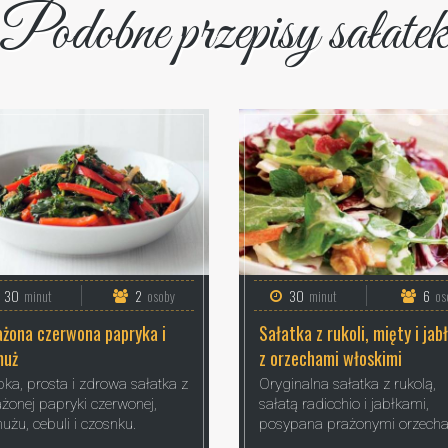
Podobne przepisy sałate
30
minut
2
osoby
30
minut
6
os
żona czerwona papryka i
Sałatka z rukoli, mięty i jab
muż
z orzechami włoskimi
ka, prosta i zdrowa sałatka z
Oryginalna sałatka z rukolą,
żonej papryki czerwonej,
sałatą radicchio i jabłkami,
użu, cebuli i czosnku.
posypana prażonymi orzecha.