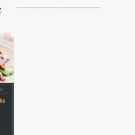
k
ób
łka
..