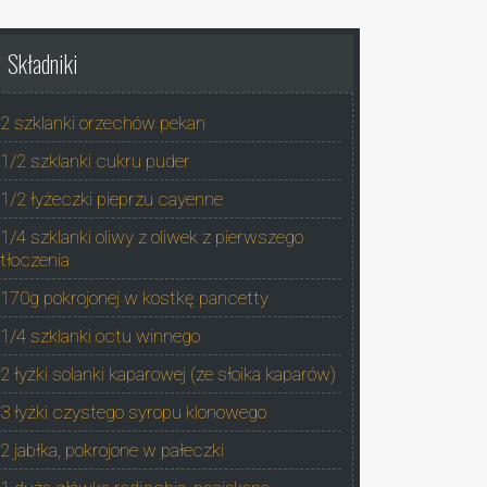
Składniki
2 szklanki orzechów pekan
1/2 szklanki cukru puder
1/2 łyżeczki pieprzu cayenne
1/4 szklanki oliwy z oliwek z pierwszego
tłoczenia
170g pokrojonej w kostkę pancetty
1/4 szklanki octu winnego
2 łyżki solanki kaparowej (ze słoika kaparów)
3 łyżki czystego syropu klonowego
2 jabłka, pokrojone w pałeczki