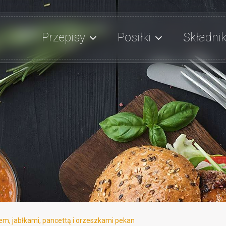
Przepisy
Posiłki
Składnik
em, jabłkami, pancettą i orzeszkami pekan