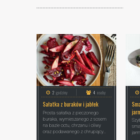
2
godziny
4
osoby
Sałatka z buraków i jabłek
Sma
jar
Prosta sałatka z pieczonego
buraka, wymieszanego z sosem
Szyb
na bazie octu, chrzanu i oliwy
sma
oraz podawanego z chrupiący...
jarm