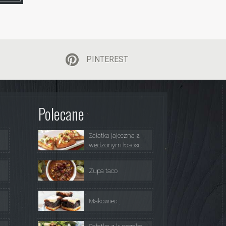
PINTEREST
Polecane
Sałatka jajeczna z
wędzonym łososi...
Zupa taco
Makowiec