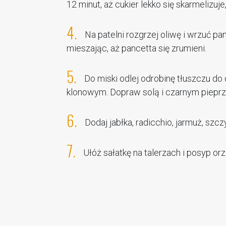
12 minut, aż cukier lekko się skarmelizuje
4.
Na patelni rozgrzej oliwę i wrzuć pa
mieszając, aż pancetta się zrumieni.
5.
Do miski odlej odrobinę tłuszczu do 
klonowym. Dopraw solą i czarnym pieprz
6.
Dodaj jabłka, radicchio, jarmuż, szc
7.
Ułóż sałatkę na talerzach i posyp o