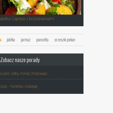
ałatka Caprese z brzoskwiniami
jabłka
jarmuż
pancetta
orzeszki pekan
Zobacz nasze porady
o jeść żeby mniej chorować
izza - historia i rodzaje