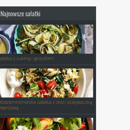
Najnowsze sałatki
ałatka z cukinią i groszkiem
ródziemnomorska sałatka z orzo i polędwiczką
ieprzową