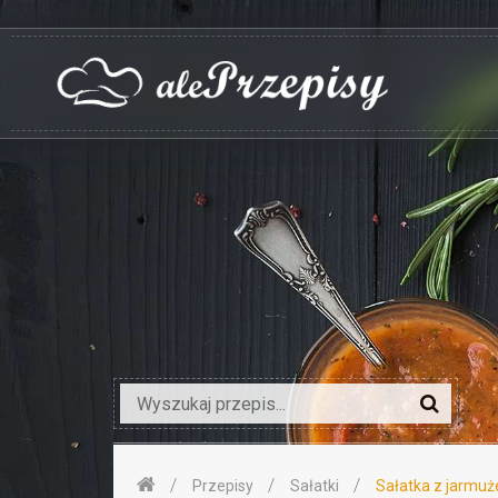
Przepisy
Sałatki
Sałatka z jarmuż