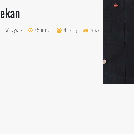
pekan
Warzywne
45
minut
4
osoby
łatwy