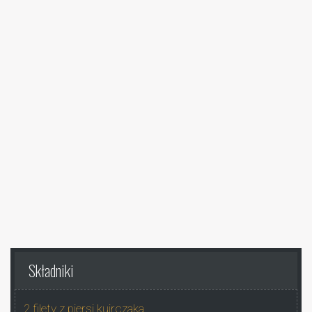
Składniki
2 filety z piersi kuirczaka