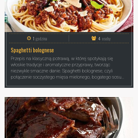
1
godzina
4
osoby
Spaghetti bolognese
Przepis na klasyczną potrawą, w której spotykają się
włoskie tradycje i aromatyczne przyprawy, tworząc
niezwykle smaczne danie. Spaghetti bolognese, czyli
połączenie soczystego mięsa mielonego, bogatego sosu...