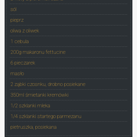
sól
pieprz
oliwa z oliwek
1 cebula
200g makaronu fettucine
6 pieczarek
masło
2 ząbki czosnku, drobno posiekane
350ml śmietanki kremówki
1/2 szklanki mleka
1/4 szklanki startego parmezanu
pietruszka, posiekana