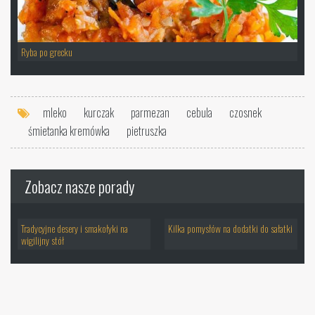
Ryba po grecku
mleko
kurczak
parmezan
cebula
czosnek
śmietanka kremówka
pietruszka
Zobacz nasze porady
Tradycyjne desery i smakołyki na
Kilka pomysłów na dodatki do sałatki
wigilijny stół