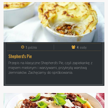
1
godzina
4
osoby
Shepherd's Pie
Przepis na klasyczne Shepherd's Pie, czyli zapiekankę z
mięsem mielonym i warzywami, przykrytą warstwą
ziemniaków. Zachęcamy do spróbowania.