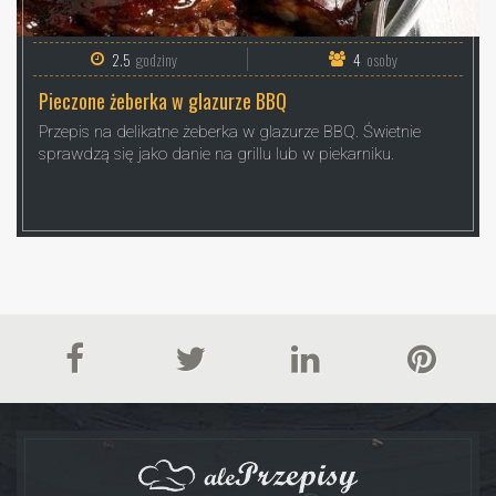
2.5
godziny
4
osoby
Pieczone żeberka w glazurze BBQ
Przepis na delikatne żeberka w glazurze BBQ. Świetnie
sprawdzą się jako danie na grillu lub w piekarniku.