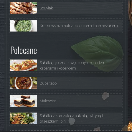
Souvlaki
Kremowy szpinak z czosnkiem i parmezanem
Polecane
Sałatka jajeczna z wędzonym łososiem,
kaparami i koperkiem
Zupa taco
Makowiec
Sałatka z kurczaka z cukinią, cytryną i
orzeszkami pinii