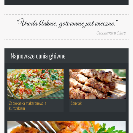
"Uroda blaknie, gotowanie jest wieczne."
Cassandra Clare
Najnowsze dania główne
Zapiekanka makaronowa z
Souvlaki
kurczakiem