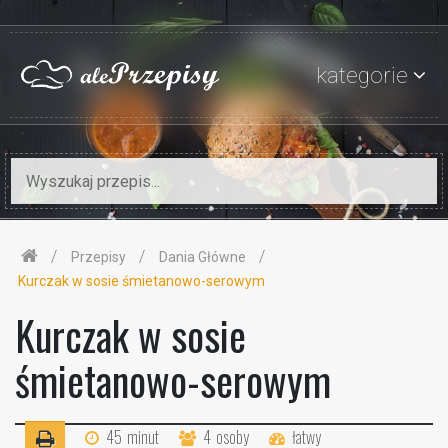
kategorie
Przepisy
Dania Główne
Kurczak w sosie śmietanowo-serowym
Kurczak w sosie
śmietanowo-serowym
45
minut
4
osoby
łatwy