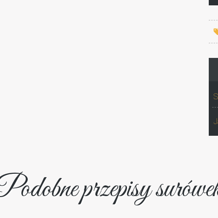
S
J
Podobne przepisy surówe