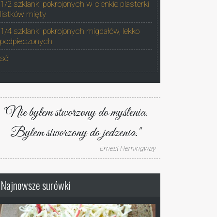
1/2 szklanki pokrojonych w cienkie plasterki
listków mięty
1/4 szklanki pokrojonych migdałów, lekko
podpieczonych
sól
"Nie byłem stworzony do myślenia.
Byłem stworzony do jedzenia."
Ernest Hemingway
Najnowsze surówki