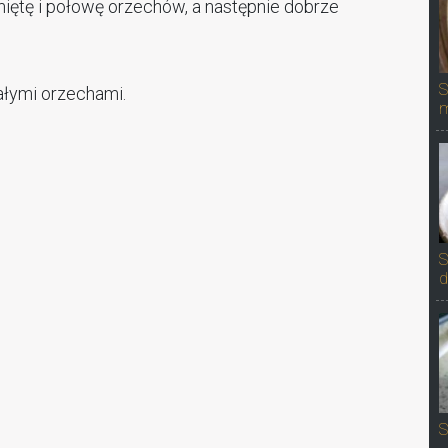
miętę i połowę orzechów, a następnie dobrze
S
łymi orzechami.
S
d
S