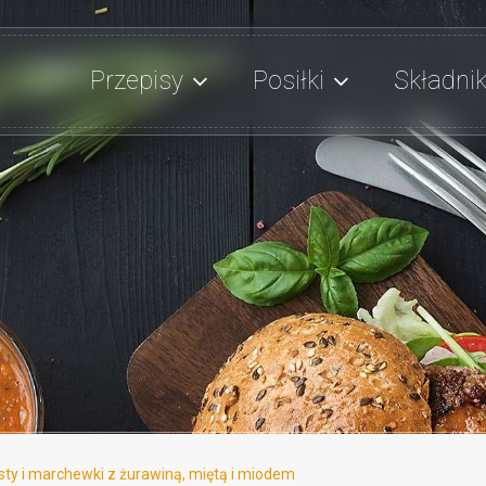
Przepisy
Posiłki
Składnik
ty i marchewki z żurawiną, miętą i miodem