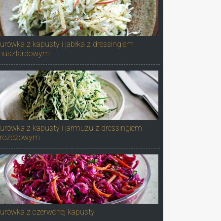
urówka z kapusty i jabłka z dressingiem
musztardowym
urówka z kapusty i jarmużu z dressingiem
rożdżowym
urówka z czerwonej kapusty