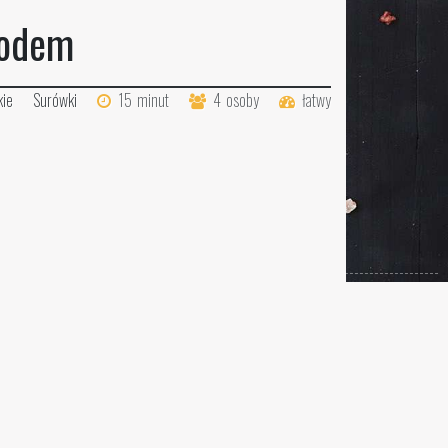
iodem
ie
Surówki
15
minut
4
osoby
łatwy