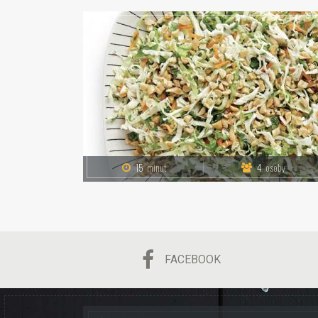
15
minut
4
osoby
FACEBOOK