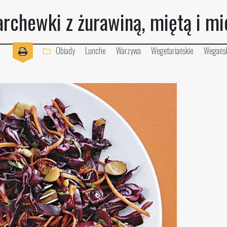
archewki z żurawiną, miętą i m
Obiady
Lunche
Warzywa
Wegetariańskie
Wegańsk