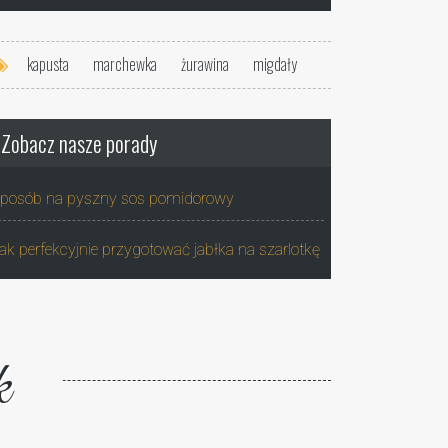
kapusta
marchewka
żurawina
migdały
Zobacz nasze porady
posób na pyszny sos pomidorowy
ak perfekcyjnie przygotować jabłka na szarlotkę
k