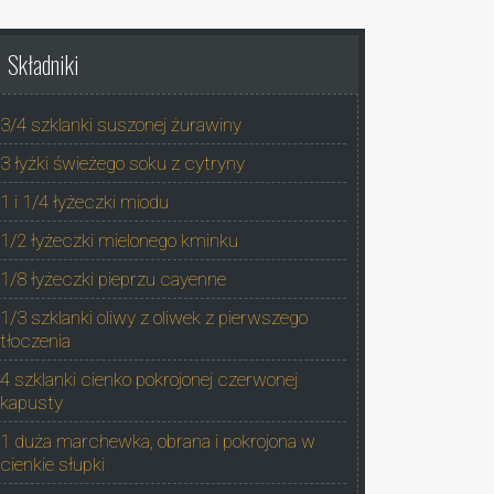
Składniki
3/4 szklanki suszonej żurawiny
3 łyżki świeżego soku z cytryny
1 i 1/4 łyżeczki miodu
1/2 łyżeczki mielonego kminku
1/8 łyżeczki pieprzu cayenne
1/3 szklanki oliwy z oliwek z pierwszego
tłoczenia
4 szklanki cienko pokrojonej czerwonej
kapusty
1 duża marchewka, obrana i pokrojona w
cienkie słupki