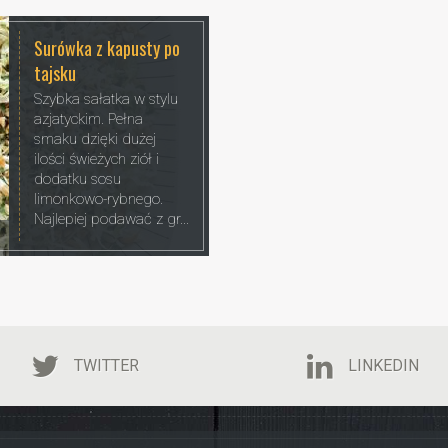
Surówka z kapusty po
tajsku
Szybka sałatka w stylu
azjatyckim. Pełna
smaku dzięki dużej
ilości świeżych ziół i
dodatku sosu
limonkowo-rybnego.
Najlepiej podawać z gr...
TWITTER
LINKEDIN