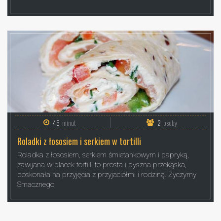
45
minut
2
osoby
Roladki z łososiem i serkiem w tortilli
Roladka z łososiem, serkiem śmietankowym i papryką,
zawijana w placek tortilli to prosta i pyszna przekąska,
doskonała na przyjęcia z przyjaciółmi i rodziną. Życzymy
Smacznego!