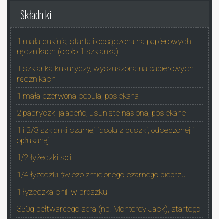
Składniki
1 mała cukinia, starta i odsączona na papierowych
ręcznikach (około 1 szklanka)
1 szklanka kukurydzy, wyszuszona na papierowych
ręcznikach
1 mała czerwona cebula, posiekana
2 papryczki jalapeño, usunięte nasiona, posiekane
1 i 2/3 szklanki czarnej fasola z puszki, odcedzonej i
opłukanej
1/2 łyżeczki soli
1/4 łyżeczki świeżo zmielonego czarnego pieprzu
1 łyżeczka chili w proszku
350g półtwardego sera (np. Monterey Jack), startego