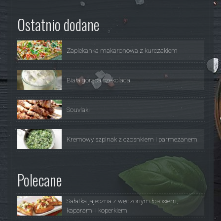
Ostatnio dodane
Zapiekanka makaronowa z kurczakiem
Biała gorąca czekolada
Souvlaki
Kremowy szpinak z czosnkiem i parmezanem
Polecane
Sałatka jajeczna z wędzonym łososiem,
kaparami i koperkiem