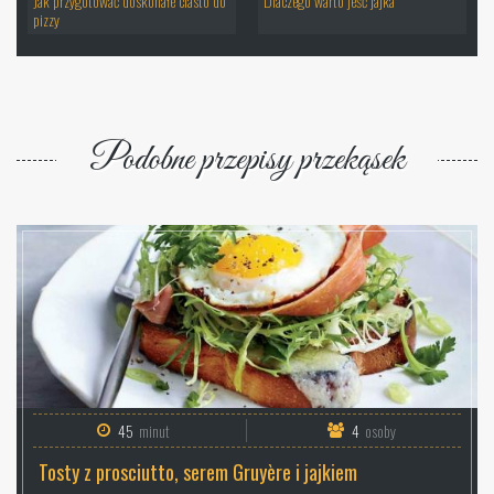
Jak przygotować doskonałe ciasto do
Dlaczego warto jeść jajka
pizzy
Podobne przepisy przekąsek
45
minut
4
osoby
Tosty z prosciutto, serem Gruyère i jajkiem