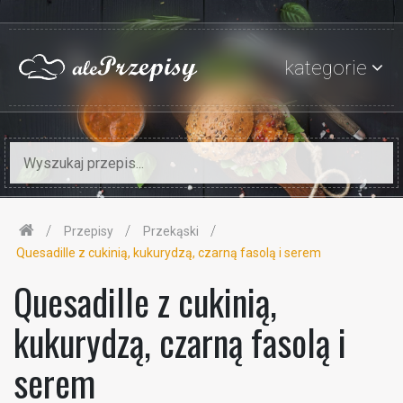
kategorie
Przepisy
Przekąski
Quesadille z cukinią, kukurydzą, czarną fasolą i serem
Quesadille z cukinią,
kukurydzą, czarną fasolą i
serem