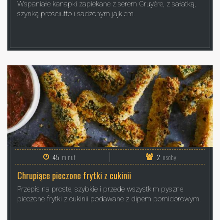
Wspaniałe kanapki zapiekane z serem Gruyère, z sałatką,
szynką prosciutto i sadzonym jajkiem.
45
minut
2
osoby
Chrupiące pieczone frytki z cukinii
Przepis na proste, szybkie i przede wszystkim pyszne
pieczone frytki z cukinii podawane z dipem pomidorowym.