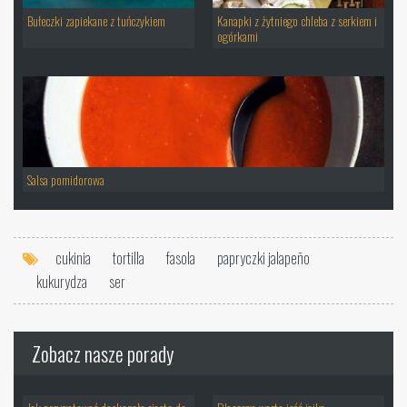
Bułeczki zapiekane z tuńczykiem
Kanapki z żytniego chleba z serkiem i
ogórkami
Salsa pomidorowa
cukinia
tortilla
fasola
papryczki jalapeño
kukurydza
ser
Zobacz nasze porady