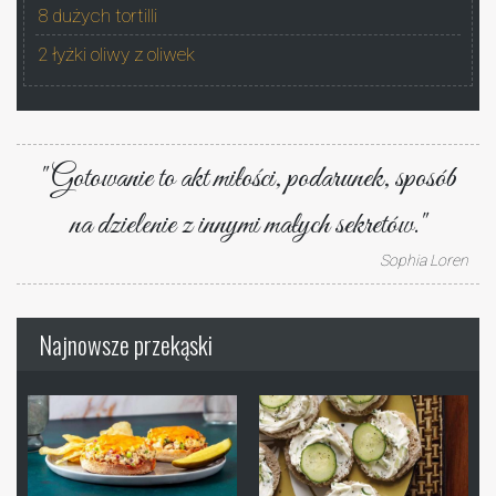
8 dużych tortilli
2 łyżki oliwy z oliwek
"Gotowanie to akt miłości, podarunek, sposób
na dzielenie z innymi małych sekretów."
Sophia Loren
Najnowsze przekąski