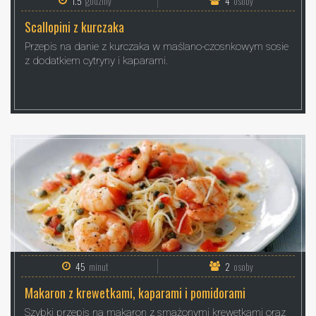
1.5
godziny
4
osoby
Scallopini z kurczaka
Przepis na danie z kurczaka w maślano-czosnkowym sosie
z dodatkiem cytryny i kaparami.
45
minut
2
osoby
Makaron z krewetkami, kaparami i pomidorami
Szybki przepis na makaron z smażonymi krewetkami oraz