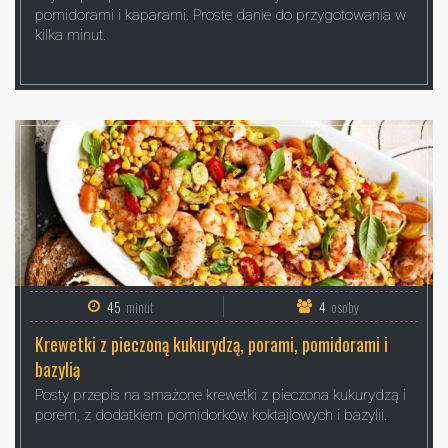
pomidorami i kaparami. Proste danie do przygotowania w
kilka minut.
45
minut
4
osoby
Krewetki z pieczoną kukurydzą, porami, pomidorami i
bazylią
Posty przepis na smażone krewetki z pieczona kukurydzą i
porem, z dodatkiem pomidorków koktajlowych i bazylii.