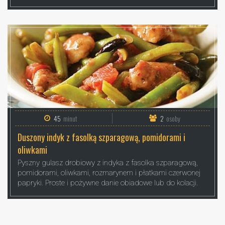
45
minut
2
osoby
Duszony indyk z fasolką szparagową, pomidorami i
oliwkami
Pyszny gulasz drobiowy z indyka z fasolka szparagową,
pomidorami, oliwkami, rozmarynem i płatkami czerwonej
papryki. Proste i pożywne danie obiadowe lub do kolacji.