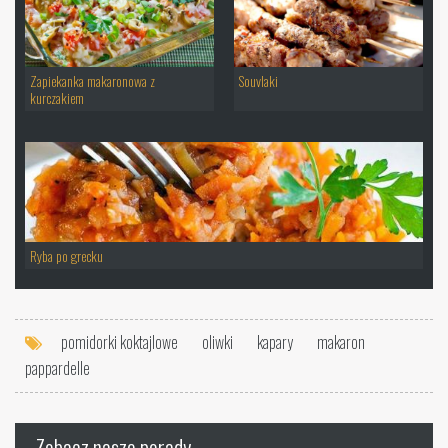
Zapiekanka makaronowa z
Souvlaki
kurczakiem
Ryba po grecku
pomidorki koktajlowe
oliwki
kapary
makaron
pappardelle
Zobacz nasze porady