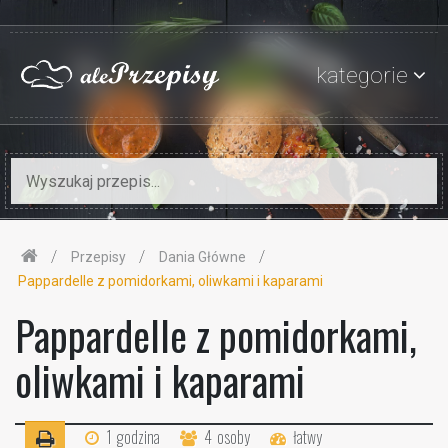
kategorie
Przepisy
Dania Główne
Pappardelle z pomidorkami, oliwkami i kaparami
Pappardelle z pomidorkami,
oliwkami i kaparami
1
godzina
4
osoby
łatwy