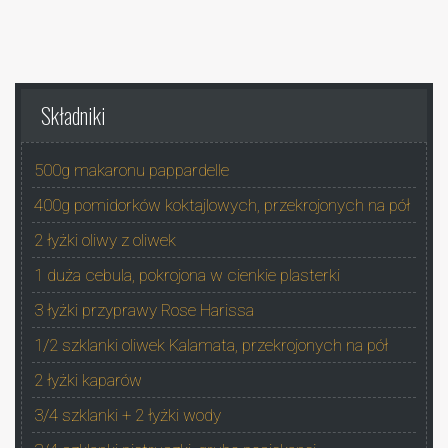
Składniki
500g makaronu pappardelle
400g pomidorków koktajlowych, przekrojonych na pół
2 łyżki oliwy z oliwek
1 duża cebula, pokrojona w cienkie plasterki
3 łyżki przyprawy Rose Harissa
1/2 szklanki oliwek Kalamata, przekrojonych na pół
2 łyżki kaparów
3/4 szklanki + 2 łyżki wody