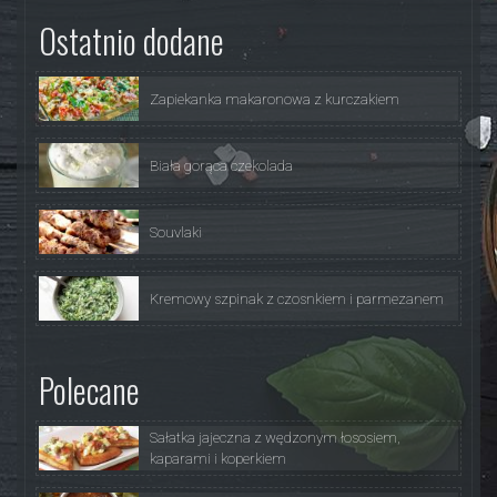
Ostatnio dodane
Zapiekanka makaronowa z kurczakiem
Biała gorąca czekolada
Souvlaki
Kremowy szpinak z czosnkiem i parmezanem
Polecane
Sałatka jajeczna z wędzonym łososiem,
kaparami i koperkiem