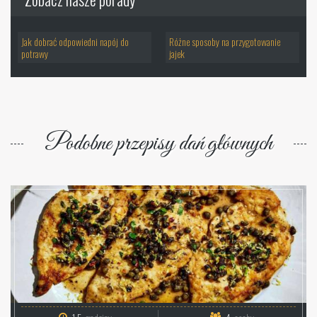
Jak dobrać odpowiedni napój do
Różne sposoby na przygotowanie
potrawy
jajek
Podobne przepisy dań głównych