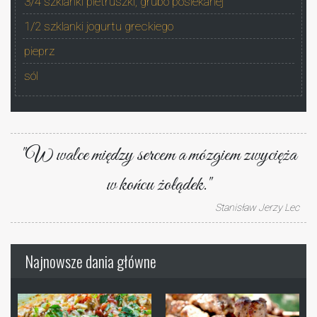
3/4 szklanki pietruszki, grubo posiekanej
1/2 szklanki jogurtu greckiego
pieprz
sól
"W walce między sercem a mózgiem zwycięża
w końcu żołądek."
Stanisław Jerzy Lec
Najnowsze dania główne