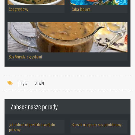
Sos grzybowy
Salsa Taquera
Sos Marsala z grzybami
mięta
oliwki
Zobacz nasze porady
Jak dobrać odpowiedni napój do
Sposób na pyszny sos pomidorowy
potrawy