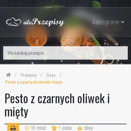
kategorie
Przepisy
Sosy
Pesto z czarnych oliwek i mięty
Pesto z czarnych oliwek i
mięty
10
minut
1
osoba
łatwy