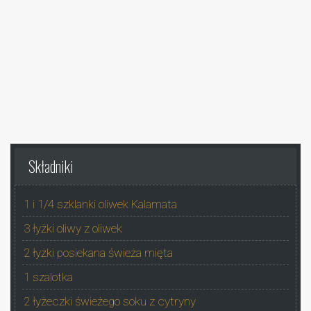
Składniki
1 i 1/4 szklanki oliwek Kalamata
3 łyżki oliwy z oliwek
2 łyżki posiekana świeża mięta
1 szalotka
2 łyżeczki świeżego soku z cytryny