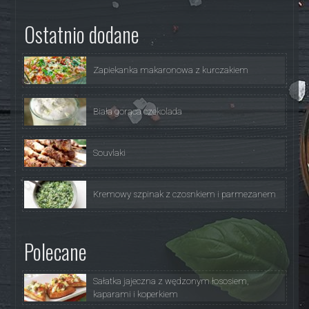
Ostatnio dodane
Zapiekanka makaronowa z kurczakiem
Biała gorąca czekolada
Souvlaki
Kremowy szpinak z czosnkiem i parmezanem
Polecane
Sałatka jajeczna z wędzonym łososiem,
kaparami i koperkiem