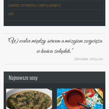
świeżo zmielony czarny pieprz
sól
"W walce między sercem a mózgiem zwycięża
w końcu żołądek."
Stanisław Jerzy Lec
Najnowsze sosy