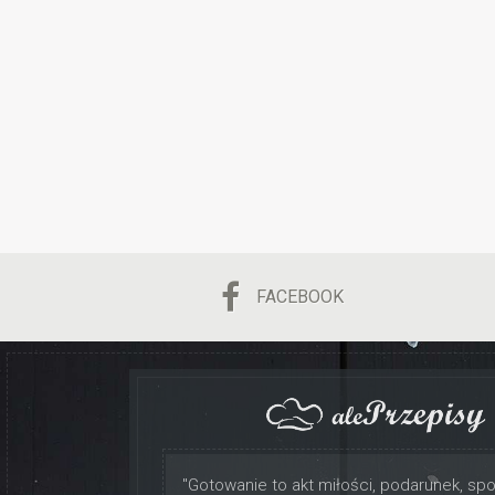
FACEBOOK
"Gotowanie to akt miłości, podarunek, sp