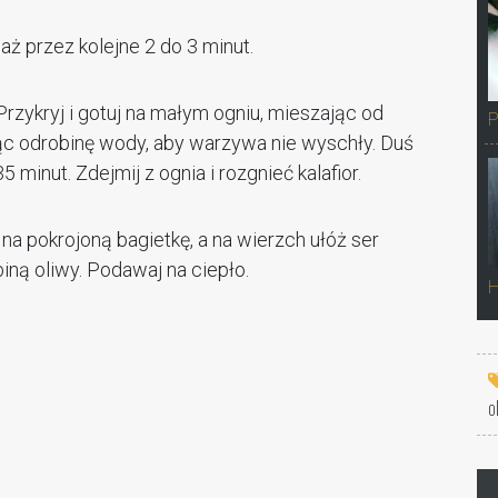
maż przez kolejne 2 do 3 minut.
 Przykryj i gotuj na małym ogniu, mieszając od
P
ąc odrobinę wody, aby warzywa nie wyschły. Duś
minut. Zdejmij z ognia i rozgnieć kalafior.
a pokrojoną bagietkę, a na wierzch ułóż ser
iną oliwy. Podawaj na ciepło.
H
o