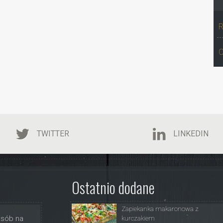
R
C
TWITTER
LINKEDIN
Ostatnio dodane
Zapiekanka makaronowa z
osób na
kurczakiem