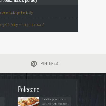
óżne rodzaje herbaty
o jeść żeby mniej chorować
PINTEREST
Polecane
Sałatka jajeczna z
wędzonym łososie...