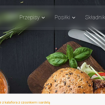
Przepisy
Posiłki
Składnik
 z kalafiora z czosnkiem i sardelą