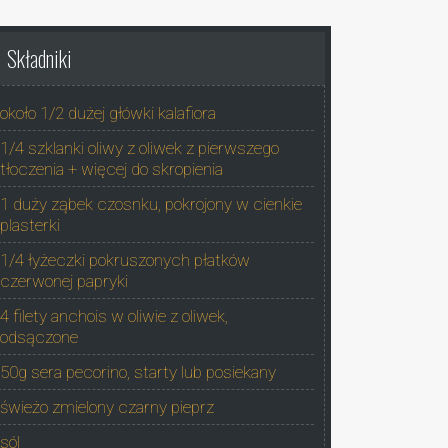
Składniki
około 1/2 dużej główki kalafiora
1/4 szklanki oliwy z oliwek z pierwszego
tłoczenia + więcej do skropienia
1 duży ząbek czosnku, pokrojony w cienkie
plasterki
1/4 łyżeczki pokruszonych płatków
czerwonej papryki
4 filety anchois w oliwie z oliwek,
odsączone
50g sera pecorino, starty lub posiekany
świeżo zmielony czarny pieprz
sól