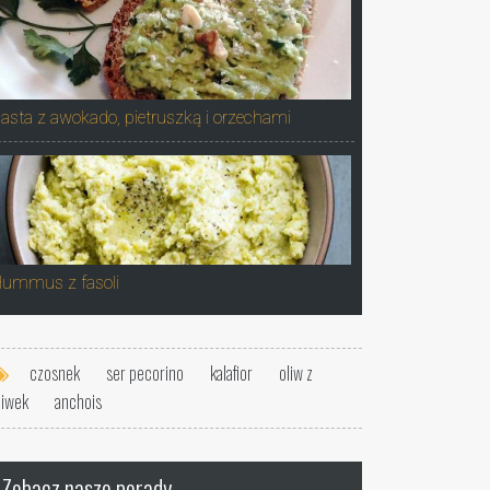
asta z awokado, pietruszką i orzechami
ummus z fasoli
czosnek
ser pecorino
kalafior
oliw z
liwek
anchois
Zobacz nasze porady