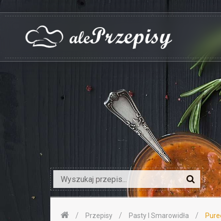
Przepisy
Pasty I Smarowidła
Puree