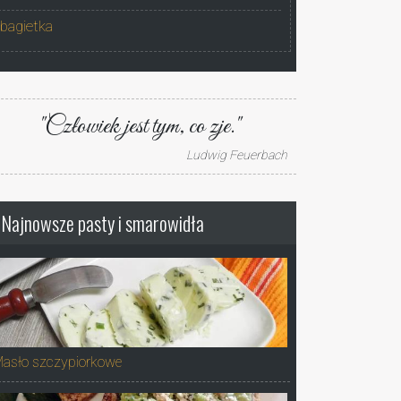
bagietka
"Człowiek jest tym, co zje."
Ludwig Feuerbach
Najnowsze pasty i smarowidła
asło szczypiorkowe