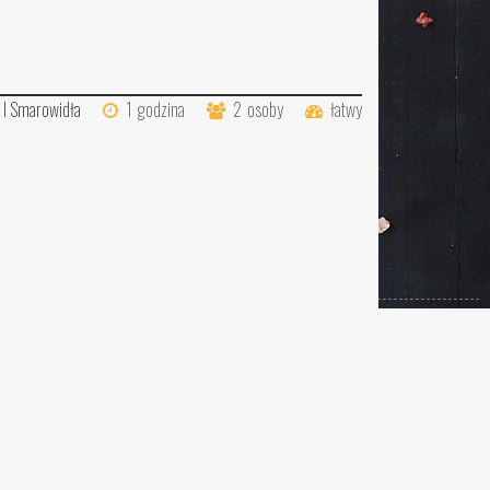
 I Smarowidła
1
godzina
2
osoby
łatwy