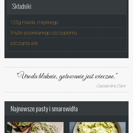
Składniki
125g masła, miękkiego
3 łyżki posiekanego szczypiorku
szczypta soli
"Uroda blaknie, gotowanie jest wieczne."
Cassandra Clare
Najnowsze pasty i smarowidła