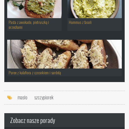
Pasta z awokado, pietruszką i
Hummus z fasoli
orzechami
Puree z kalafiora z czosnkiem i sardelą
masło
szczypiorek
Zobacz nasze porady