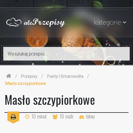
kategorie
Przepisy
Pasty I Smarowidła
Masło szczypiorkowe
Masło szczypiorkowe
10
minut
10
osób
łatwy