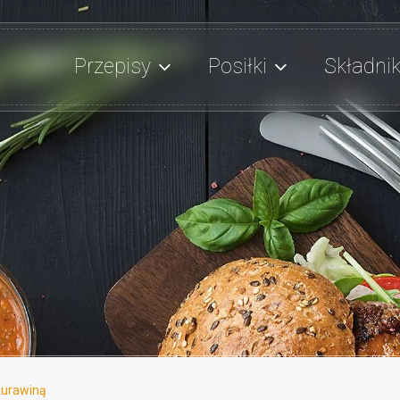
Przepisy
Posiłki
Składnik
 żurawiną