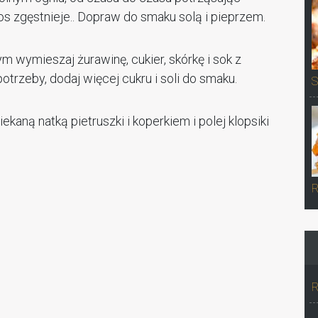
 sos zgęstnieje.. Dopraw do smaku solą i pieprzem.
 wymieszaj żurawinę, cukier, skórkę i sok z
 potrzeby, dodaj więcej cukru i soli do smaku.
S
ekaną natką pietruszki i koperkiem i polej klopsiki
R
R