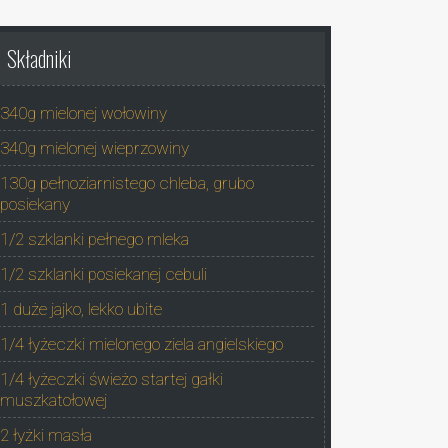
Składniki
340g mielonej wołowiny
340g mielonej wieprzowiny
130g pełnoziarnistego chleba, grubo
posiekany
1/2 szklanki pełnego mleka
1/2 szklanki posiekanej cebuli
1 duże jajko, lekko ubite
1/4 łyżeczki mielonego ziela angielskiego
1/4 łyżeczki świeżo startej gałki
muszkatołowej
2 łyżki masła