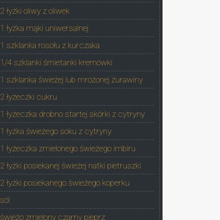
2 łyżki oliwy z oliwek
1 łyżka mąki uniwersalnej
1 szklanka rosołu z kurczaka
1/4 szklanki śmietanki kremówki
1 szklanka świeżej lub mrożonej żurawiny
2 łyżeczki cukru
1 łyżeczka drobno startej skórki z cytryny
1 łyżka świeżego soku z cytryny
1 łyżeczka zmielonego świeżego imbiru
2 łyżki posiekanej świeżej natki pietruszki
2 łyżki posiekanego świeżego koperku
sól
świeżo zmielony czarny pieprz