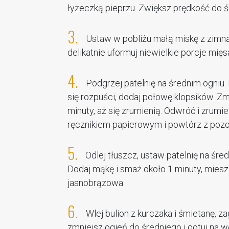
łyżeczką pieprzu. Zwiększ prędkość do śre
3.
Ustaw w pobliżu małą miskę z zimną
delikatnie uformuj niewielkie porcje mięs
4.
Podgrzej patelnię na średnim ogniu.
się rozpuści, dodaj połowę klopsików. Zm
minuty, aż się zrumienią. Odwróć i zrumi
ręcznikiem papierowym i powtórz z pozo
5.
Odlej tłuszcz, ustaw patelnię na śred
Dodaj mąkę i smaż około 1 minuty, miesz
jasnobrązowa.
6.
Wlej bulion z kurczaka i śmietanę, z
zmniejsz ogień do średniego i gotuj na 