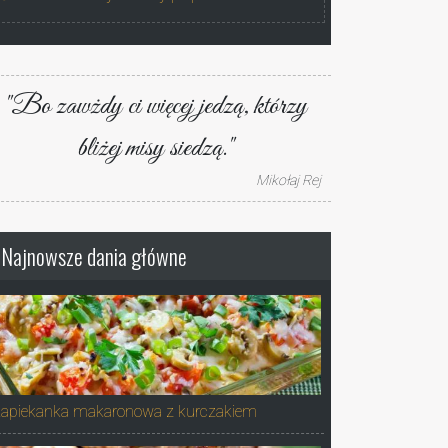
"Bo zawżdy ci więcej jedzą, którzy
bliżej misy siedzą."
Mikołaj Rej
Najnowsze dania główne
apiekanka makaronowa z kurczakiem