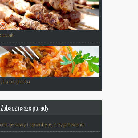
ouvlaki
yba po grecku
Zobacz nasze porady
odzaje kawy i sposoby jej przygotowania