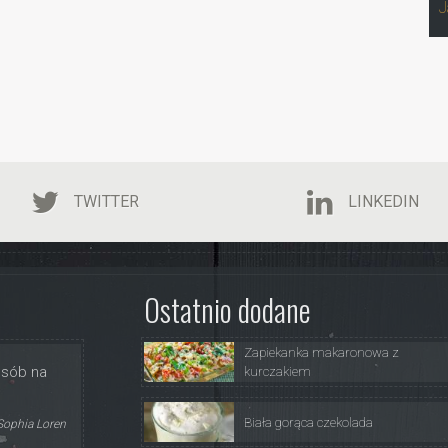
J
TWITTER
LINKEDIN
Ostatnio dodane
Zapiekanka makaronowa z
osób na
kurczakiem
Biała gorąca czekolada
Sophia Loren