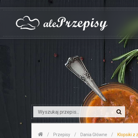
Przepisy
Dania Główne
Klopsiki z