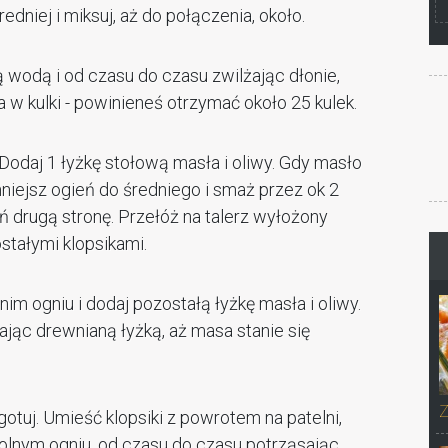
dniej i miksuj, aż do połączenia, około.
 wodą i od czasu do czasu zwilżając dłonie,
a w kulki - powinieneś otrzymać około 25 kulek.
 Dodaj 1 łyżkę stołową masła i oliwy. Gdy masło
niejsz ogień do średniego i smaż przez ok 2
eń drugą stronę. Przełóż na talerz wyłożony
stałymi klopsikami.
nim ogniu i dodaj pozostałą łyżkę masła i oliwy.
ając drewnianą łyżką, aż masa stanie się
Z
agotuj. Umieść klopsiki z powrotem na patelni,
wolnym ogniu, od czasu do czasu potrząsając