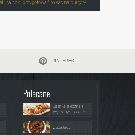
ak najlepiej przygotować mięso na burgery
PINTEREST
Polecane
Sałatka jajeczna z
wędzonym łososie...
Zupa taco