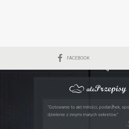
FACEBOOK
"Gotowanie to akt miłości, podarunek, sp
dzielenie z innymi małych sekretów."